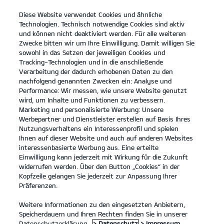
Diese Website verwendet Cookies und ähnliche
open
Technologien. Technisch notwendige Cookies sind aktiv
menu
und können nicht deaktiviert werden. Für alle weiteren
KONTAKT
Zwecke bitten wir um Ihre Einwilligung. Damit willigen Sie
sowohl in das Setzen der jeweiligen Cookies und
Tracking-Technologien und in die anschließende
...
DÜRKOP TREUECARD
Verarbeitung der dadurch erhobenen Daten zu den
nachfolgend genannten Zwecken ein: Analyse und
Performance: Wir messen, wie unsere Website genutzt
NUR BEI DÜRKOP:
NUTZE DIE VORTEILE DER TREUECARD
wird, um Inhalte und Funktionen zu verbessern.
Marketing und personalisierte Werbung: Unsere
Werbepartner und Dienstleister erstellen auf Basis Ihres
Nutzungsverhaltens ein Interessenprofil und spielen
Ihnen auf dieser Website und auch auf anderen Websites
interessenbasierte Werbung aus. Eine erteilte
Einwilligung kann jederzeit mit Wirkung für die Zukunft
widerrufen werden. Über den Button „Cookies“ in der
Kopfzeile gelangen Sie jederzeit zur Anpassung Ihrer
Präferenzen.
Weitere Informationen zu den eingesetzten Anbietern,
Speicherdauern und Ihren Rechten finden Sie in unserer
BEANTRAGEN
Datenschutzerklärung.
> Datenschutz
> Impressum