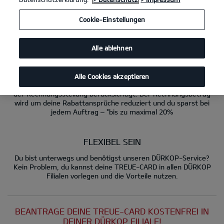
Du beantragst die TREUE-CARD persönlich in deiner DÜRKOP
Cookie-Einstellungen
Filiale. Nach Bearbeitung geht dir dann deine persönliche
TREUE-CARD postalisch zu.
Alle ablehnen
SPAREN
Bei künftigen Serviceaufträgen legst du deine TREUE-CARD bei
Alle Cookies akzeptieren
Auftragseröffnung vor, deine Rabatte werden dann direkt bei
der Rechnungsstellung berücksichtigt. Der Rechnungsbetrag
wird um deine Rabattansprüche reduziert und du sparst bei
jedem Auftrag – *bis zu maximal 20%
FLEXIBEL SEIN
Du bist unterwegs und benötigst unseren DÜRKOP-Service?
Kein Problem, du kannst deine TREUE-CARD in allen DÜRKOP
Filialen vorlegen und die Vorteile nutzen.
BEANTRAGE DEINE TREUE-CARD KOSTENFREI IN
DEINER DÜRKOP FILIALE!