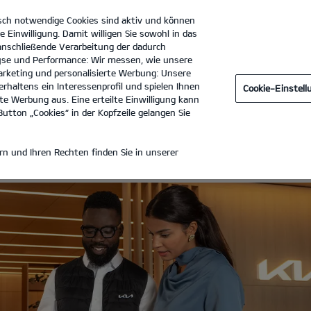
sch notwendige Cookies sind aktiv und können
e Einwilligung. Damit willigen Sie sowohl in das
 anschließende Verarbeitung der dadurch
se und Performance: Wir messen, wie unsere
GmbH Filiale Berlin Rummelsburger Landstraße
Tel. :
030-53
rketing und personalisierte Werbung: Unsere
rhaltens ein Interessenprofil und spielen Ihnen
Cookie-Einstel
TE
e Werbung aus. Eine erteilte Einwilligung kann
utton „Cookies“ in der Kopfzeile gelangen Sie
ANGEBOTE
n und Ihren Rechten finden Sie in unserer