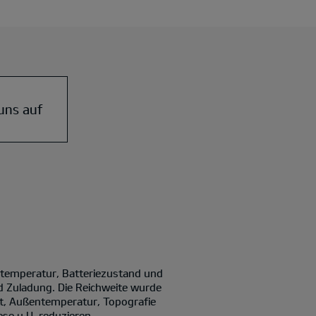
uns auf
ntemperatur, Batteriezustand und
d Zuladung. Die Reichweite wurde
it, Außentemperatur, Topografie
se u.U. reduzieren.