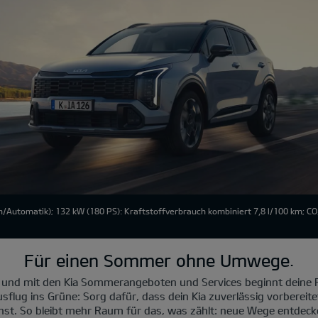
/Automatik); 132 kW (180 PS): Kraftstoffverbrauch kombiniert 7,8 l/100 km; C
Für einen Sommer ohne Umwege.
 und mit den Kia Sommerangeboten und Services beginnt deine R
sflug ins Grüne: Sorg dafür, dass dein Kia zuverlässig vorbereite
nst. So bleibt mehr Raum für das, was zählt: neue Wege entde