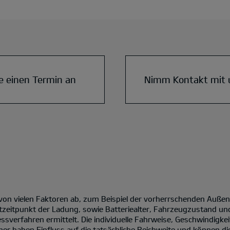
e einen Termin an
Nimm Kontakt mit 
 von vielen Faktoren ab, zum Beispiel der vorherrschenden Auße
tzeitpunkt der Ladung, sowie Batteriealter, Fahrzeugzustand un
verfahren ermittelt. Die individuelle Fahrweise, Geschwindigke
er haben Einfluss auf die tatsächliche Reichweite und können die