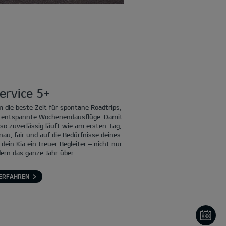
ervice 5+
 die beste Zeit für spontane Roadtrips,
er entspannte Wochenendausflüge. Damit
so zuverlässig läuft wie am ersten Tag,
enau, fair und auf die Bedürfnisse deines
ein Kia ein treuer Begleiter – nicht nur
rn das ganze Jahr über.
ERFAHREN
ON