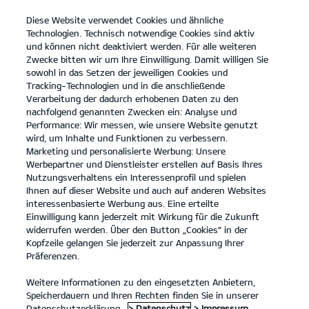
Diese Website verwendet Cookies und ähnliche
open
Technologien. Technisch notwendige Cookies sind aktiv
menu
und können nicht deaktiviert werden. Für alle weiteren
KONTAKT
Zwecke bitten wir um Ihre Einwilligung. Damit willigen Sie
sowohl in das Setzen der jeweiligen Cookies und
Tracking-Technologien und in die anschließende
BARRIEREFREIHEIT
Verarbeitung der dadurch erhobenen Daten zu den
nachfolgend genannten Zwecken ein: Analyse und
Performance: Wir messen, wie unsere Website genutzt
BARRIEREFREIHEIT
wird, um Inhalte und Funktionen zu verbessern.
Marketing und personalisierte Werbung: Unsere
Barrierefreiheitserklärung
Werbepartner und Dienstleister erstellen auf Basis Ihres
Nutzungsverhaltens ein Interessenprofil und spielen
Erstellt am: 3. Juni 2025
Ihnen auf dieser Website und auch auf anderen Websites
Letzte Aktualisierung: 29. Juli 2025
interessenbasierte Werbung aus. Eine erteilte
Einwilligung kann jederzeit mit Wirkung für die Zukunft
widerrufen werden. Über den Button „Cookies“ in der
Einleitung
Kopfzeile gelangen Sie jederzeit zur Anpassung Ihrer
Präferenzen.
Kia verpflichtet sich, seine Marken-Websites und
Weitere Informationen zu den eingesetzten Anbietern,
Dienstleistungen barrierefrei zu gestalten, in
Speicherdauern und Ihren Rechten finden Sie in unserer
Übereinstimmung mit dem
Datenschutzerklärung.
> Datenschutz
> Impressum