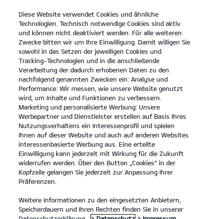
Diese Website verwendet Cookies und ähnliche
open
Technologien. Technisch notwendige Cookies sind aktiv
menu
und können nicht deaktiviert werden. Für alle weiteren
KONTAKT
Zwecke bitten wir um Ihre Einwilligung. Damit willigen Sie
sowohl in das Setzen der jeweiligen Cookies und
Tracking-Technologien und in die anschließende
ANGEBOTSANFRAGE
Verarbeitung der dadurch erhobenen Daten zu den
nachfolgend genannten Zwecken ein: Analyse und
Performance: Wir messen, wie unsere Website genutzt
wird, um Inhalte und Funktionen zu verbessern.
Marketing und personalisierte Werbung: Unsere
Werbepartner und Dienstleister erstellen auf Basis Ihres
Nutzungsverhaltens ein Interessenprofil und spielen
Ihnen auf dieser Website und auch auf anderen Websites
Modelle
interessenbasierte Werbung aus. Eine erteilte
Einwilligung kann jederzeit mit Wirkung für die Zukunft
widerrufen werden. Über den Button „Cookies“ in der
Business
Kopfzeile gelangen Sie jederzeit zur Anpassung Ihrer
Präferenzen.
Angebote
Weitere Informationen zu den eingesetzten Anbietern,
Speicherdauern und Ihren Rechten finden Sie in unserer
Datenschutzerklärung.
> Datenschutz
> Impressum