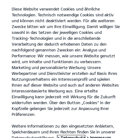
Diese Website verwendet Cookies und ähnliche
open
Technologien. Technisch notwendige Cookies sind aktiv
menu
und können nicht deaktiviert werden. Für alle weiteren
KONTAKT
Zwecke bitten wir um Ihre Einwilligung. Damit willigen Sie
sowohl in das Setzen der jeweiligen Cookies und
Tracking-Technologien und in die anschließende
Entdecken
Verarbeitung der dadurch erhobenen Daten zu den
nachfolgend genannten Zwecken ein: Analyse und
...
ENTDECKEN
Performance: Wir messen, wie unsere Website genutzt
wird, um Inhalte und Funktionen zu verbessern.
Marketing und personalisierte Werbung: Unsere
Werbepartner und Dienstleister erstellen auf Basis Ihres
Nutzungsverhaltens ein Interessenprofil und spielen
Ihnen auf dieser Website und auch auf anderen Websites
interessenbasierte Werbung aus. Eine erteilte
Einwilligung kann jederzeit mit Wirkung für die Zukunft
widerrufen werden. Über den Button „Cookies“ in der
Kopfzeile gelangen Sie jederzeit zur Anpassung Ihrer
Präferenzen.
Weitere Informationen zu den eingesetzten Anbietern,
Speicherdauern und Ihren Rechten finden Sie in unserer
Datenschutzerklärung.
> Datenschutz
> Impressum