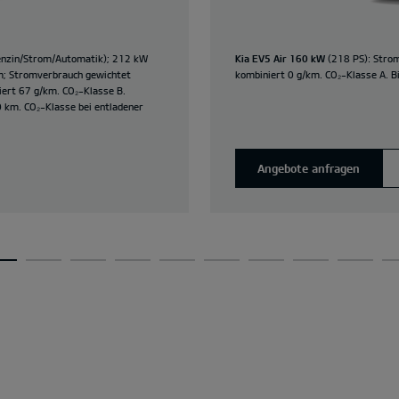
nzin/Strom/Automatik); 212 kW
Kia EV5 Air 160 kW
(218 PS): Stro
km; Stromverbrauch gewichtet
kombiniert 0 g/km. CO₂-Klasse A. B
ert 67 g/km. CO₂-Klasse B.
0 km. CO₂-Klasse bei entladener
Angebote anfragen