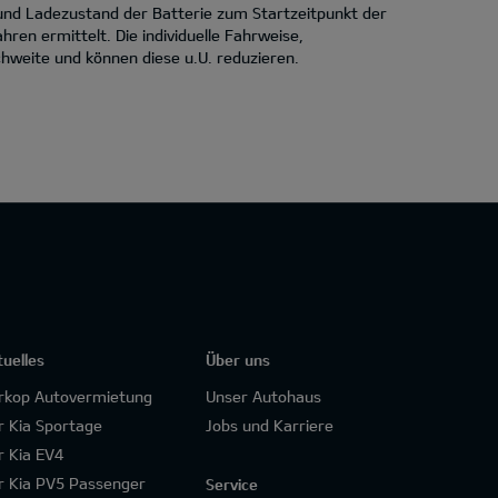
 und Ladezustand der Batterie zum Startzeitpunkt der
en ermittelt. Die individuelle Fahrweise,
hweite und können diese u.U. reduzieren.
tuelles
Über uns
rkop Autovermietung
Unser Autohaus
r Kia Sportage
Jobs und Karriere
r Kia EV4
r Kia PV5 Passenger
Service