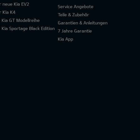
r neue Kia EV2
Service Angebote
r Kia K4
Teile & Zubehör
e Kia GT Modellreihe
Garantien & Anleitungen
e Kia Sportage Black Edition
7 Jahre Garantie
Kia App