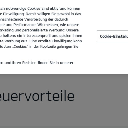
sch notwendige Cookies sind aktiv und können
e Einwilligung. Damit willigen Sie sowohl in das
 anschließende Verarbeitung der dadurch
se und Performance: Wir messen, wie unsere
GmbH Filiale Berlin Rummelsburger Landstraße
Tel. :
030-53
rketing und personalisierte Werbung: Unsere
rhaltens ein Interessenprofil und spielen Ihnen
Cookie-Einstel
e Werbung aus. Eine erteilte Einwilligung kann
utton „Cookies“ in der Kopfzeile gelangen Sie
ktrisch fahren
Laden mit Kia Charge
Öffentliches Laden
n und Ihren Rechten finden Sie in unserer
uervorteile