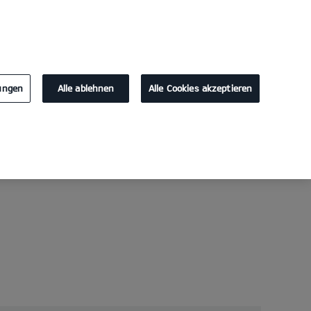
KONTAKT
891317
lungen
Alle ablehnen
Alle Cookies akzeptieren
Laden zu Hause
Laden im Unternehmen
EV Berater