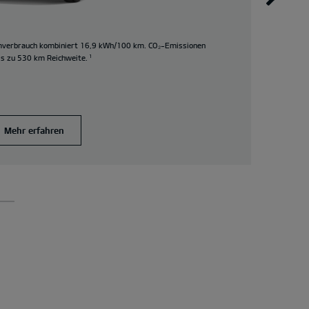
mverbrauch kombiniert 16,9 kWh/100 km. CO₂-Emissionen
Kia P
is zu 530 km Reichweite.
¹
(Stro
Emiss
Mehr erfahren
A