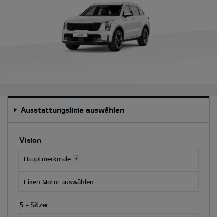
Ausstattungslinie auswählen
Durch
Auswahl
Vision
einer
Besatz-
Hauptmerkmale
oder
Farboption
Einen Motor auswählen
werden
der
5 - Sitzer
Gesamtpreis