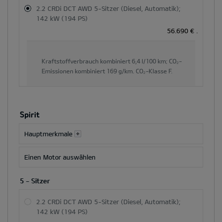
und
2.2 CRDi DCT AWD 5-Sitzer (Diesel, Automatik);
der
142 kW (194 PS)
Hauptinhaltsbereich
56.690 €
.
dynamisch
aktualisiert
Kraftstoffverbrauch kombiniert
6,4 l/100 km;
CO₂-
Emissionen kombiniert
169 g/km.
CO₂-Klasse
F.
Spirit
Hauptmerkmale
Einen Motor auswählen
5 - Sitzer
2.2 CRDi DCT AWD 5-Sitzer (Diesel, Automatik);
142 kW (194 PS)