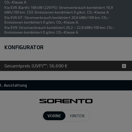
CO₂-Klasse A.
Kia EV6 (Earth) 168 kW (229 PS): Stromverbrauch kombiniert 16,9
kWh/100 km. CO2-Emissionen kombiniert 0 g/km. CO₂-Klasse A.
Kia EV6 GT: Stromverbrauch kombiniert 20,6 kWh/100 km; CO₂-
Emissionen kombiniert 0 g/km; CO₂-Klasse A.
Kia EV9: Stromverbrauch kombiniert 20,2 – 22,8 kWh/100 km; CO₂-
Emissionen kombiniert 0 g/km; CO₂-Klasse A.
KONFIGURATOR
Gesamtpreis (UVP)**:
56.690 €
1. Ausstattung
VORNE
HINTEN