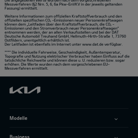
Messverfahren (§2 Nrn. 5, 6, 6a Pkw-EnVKV in der jeweils geltenden
Fassung) ermittelt.
Weitere Informationen zum offiziellen Kraftstoffverbrauch und den
offiziellen spezifischen CO
-Emissionen neuer Personenkraftwagen
2
können dem „Leitfaden über den Kraftstoffverbrauch, die CO
-
2
Emissionen und den Stromverbrauch neuer Personenkraftwagen“
entnommen werden, der an allen Verkaufsstellen und bei der DAT
Deutsche Automobil Treuhand GmbH, Hellmuth-Hirth-Straße 1, 73760
Ostfildern, unentgeltlich erhältlich ist.
Der Leitfaden ist ebenfalls im Internet unter
www.dat.de
verfügbar.
**** Die individuelle Fahrweise, Geschwindigkeit, Außentemperatur,
Topografie und Nutzung elektrischer Verbraucher haben Einfluss auf die
tatsächliche Reichweite und können diese u. U. reduzieren bzw. sogar
erhöhen. Die Werte wurden nach dem vorgeschriebenen EU-
Messverfahren ermittelt.
Modelle
Business