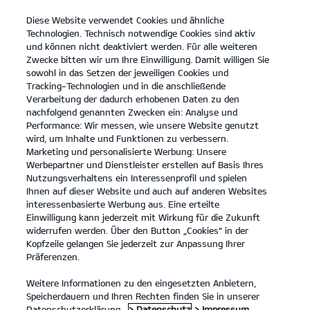
Diese Website verwendet Cookies und ähnliche
open
Technologien. Technisch notwendige Cookies sind aktiv
menu
und können nicht deaktiviert werden. Für alle weiteren
KONTAKT
Zwecke bitten wir um Ihre Einwilligung. Damit willigen Sie
sowohl in das Setzen der jeweiligen Cookies und
Tracking-Technologien und in die anschließende
KONFIGURATOR
Verarbeitung der dadurch erhobenen Daten zu den
nachfolgend genannten Zwecken ein: Analyse und
Kia Picanto: Kraftstoffverbrauch kombiniert 4,9 – 5,6 l/100km; CO₂-
Performance: Wir messen, wie unsere Website genutzt
Emissionen kombiniert 110 – 127 g/km. CO₂-Klasse D.
wird, um Inhalte und Funktionen zu verbessern.
Kia Stonic: Kraftstoffverbrauch kombiniert 5,5 – 5,8 l/100km; CO₂-
Marketing und personalisierte Werbung: Unsere
Emissionen kombiniert 125 – 132 g/km. CO₂-Klasse D.
Kia Ceed: Kraftstoffverbrauch kombiniert 5,3 – 6,3 l/100km; CO₂-
Werbepartner und Dienstleister erstellen auf Basis Ihres
Emissionen kombiniert 127– 142 g/km. CO₂-Klasse E.
Nutzungsverhaltens ein Interessenprofil und spielen
Kia XCeed: Kraftstoffverbrauch kombiniert 6,1 – 6,3 l/100km; CO₂-
Ihnen auf dieser Website und auch auf anderen Websites
Emissionen kombiniert 137-143 g/km. CO₂-Klasse E.
interessenbasierte Werbung aus. Eine erteilte
Kia ProCeed: Kraftstoffverbrauch kombiniert 6,3 l/100km; CO₂-
Einwilligung kann jederzeit mit Wirkung für die Zukunft
Emissionen kombiniert 142 g/km. CO₂-Klasse E.
widerrufen werden. Über den Button „Cookies“ in der
Kia Ceed Sportswagon: Kraftstoffverbrauch kombiniert 5,7 – 6,4
Kopfzeile gelangen Sie jederzeit zur Anpassung Ihrer
l/100km; CO₂-Emissionen kombiniert 128 – 145 g/km. CO₂-Klasse D
Präferenzen.
- E.
Kia Sportage: Kraftstoffverbrauch kombiniert 5,0 – 7,0 l/100km;
CO₂-Emissionen kombiniert 131 – 159 g/km. CO₂-Klasse D – F.
Weitere Informationen zu den eingesetzten Anbietern,
Kia Sorento Kraftstoffverbrauch kombiniert 6,2 – 6,6 l/100km; CO₂-
Speicherdauern und Ihren Rechten finden Sie in unserer
Emissionen kombiniert 163 – 174 g/km. CO₂-Klasse F.
Datenschutzerklärung.
> Datenschutz
> Impressum